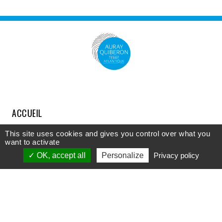
ACCUEIL
COMPRENDRE
This site uses cookies and gives you control over what you
want to activate
DÉCOUVRIR
OK, accept all
Personalize
Privacy policy
APPROFONDIR
PARTICIPER