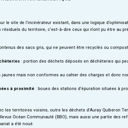
ur le site de l’incinérateur existant, dans une logique d’optimisat
 résiduels du territoire, c’est-à-dire ceux qui n’ont pu être au 
contenus des sacs gris, qui ne peuvent être recyclés ou compos
échèteries
: portion des déchets déposés en déchèteries qui peu
s jaunes mais non conformes au cahier des charges et donc non 
uées à proximité
: boues des stations d’épuration situées à pro
c les territoires voisins, outre les déchets d’Auray Quiberon Te
Bellevue Océan Communauté (BBO), mais aussi une partie des refu
ariat a été noué.