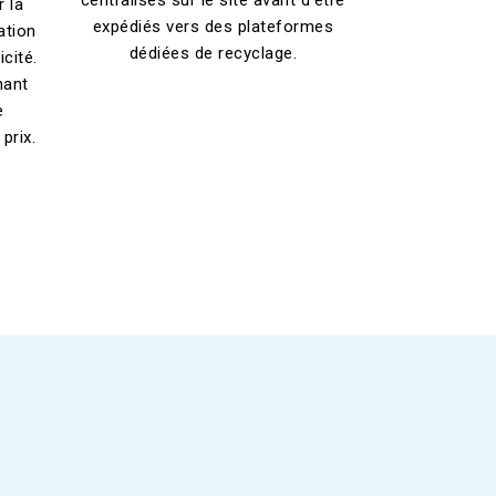
r la
expédiés vers des plateformes
ation
dédiées de recyclage.
cité.
nant
e
prix.