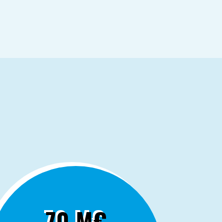
70 M€