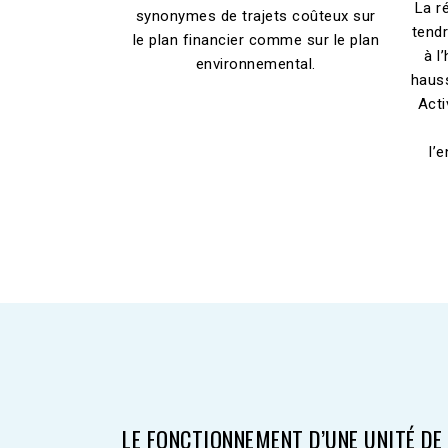
La r
synonymes de trajets coûteux sur
tend
le plan financier comme sur le plan
à l
environnemental.
hauss
Acti
l’
LE FONCTIONNEMENT D’UNE UNITÉ DE