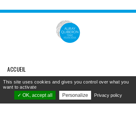
ACCUEIL
COMPRENDRE
This site uses cookies and gives you control over what you
want to activate
DÉCOUVRIR
OK, accept all
Personalize
Privacy policy
APPROFONDIR
PARTICIPER