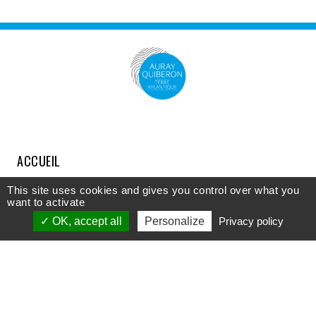
ACCUEIL
COMPRENDRE
This site uses cookies and gives you control over what you
want to activate
DÉCOUVRIR
OK, accept all
Personalize
Privacy policy
APPROFONDIR
PARTICIPER