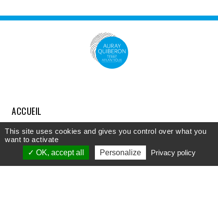
ACCUEIL
COMPRENDRE
This site uses cookies and gives you control over what you
want to activate
DÉCOUVRIR
OK, accept all
Personalize
Privacy policy
APPROFONDIR
PARTICIPER