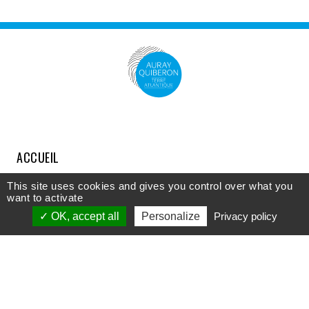
ACCUEIL
COMPRENDRE
This site uses cookies and gives you control over what you
want to activate
DÉCOUVRIR
OK, accept all
Personalize
Privacy policy
APPROFONDIR
PARTICIPER