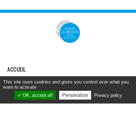
ACCUEIL
COMPRENDRE
This site uses cookies and gives you control over what you
want to activate
DÉCOUVRIR
OK, accept all
Personalize
Privacy policy
APPROFONDIR
PARTICIPER