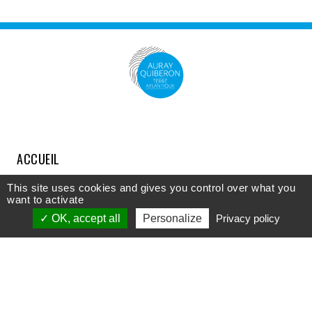
ACCUEIL
COMPRENDRE
This site uses cookies and gives you control over what you
want to activate
DÉCOUVRIR
OK, accept all
Personalize
Privacy policy
APPROFONDIR
PARTICIPER