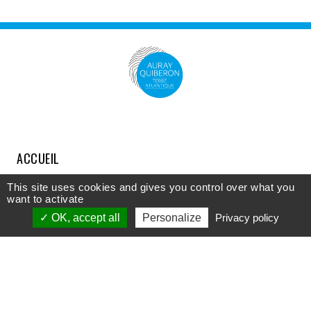
ACCUEIL
COMPRENDRE
This site uses cookies and gives you control over what you
want to activate
DÉCOUVRIR
OK, accept all
Personalize
Privacy policy
APPROFONDIR
PARTICIPER