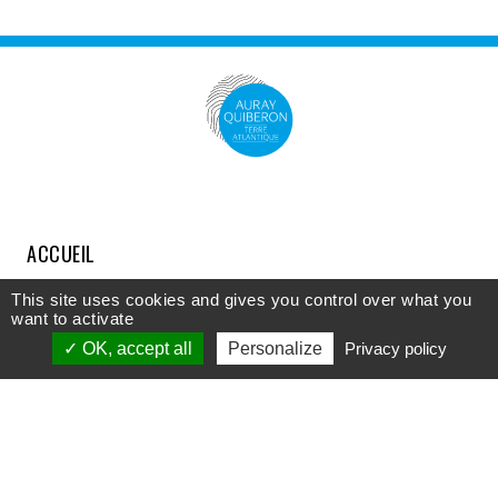
ACCUEIL
COMPRENDRE
This site uses cookies and gives you control over what you
want to activate
DÉCOUVRIR
OK, accept all
Personalize
Privacy policy
APPROFONDIR
PARTICIPER