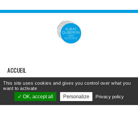
ACCUEIL
COMPRENDRE
This site uses cookies and gives you control over what you
want to activate
DÉCOUVRIR
OK, accept all
Personalize
Privacy policy
APPROFONDIR
PARTICIPER