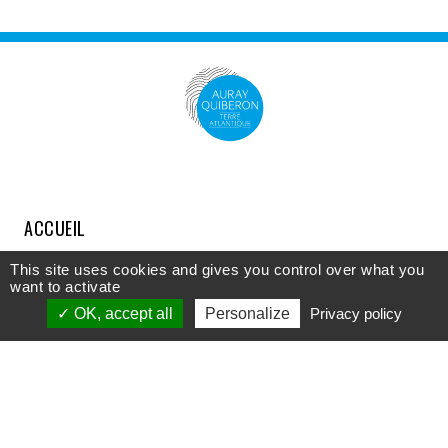
ACCUEIL
COMPRENDRE
This site uses cookies and gives you control over what you
want to activate
DÉCOUVRIR
OK, accept all
Personalize
Privacy policy
APPROFONDIR
PARTICIPER