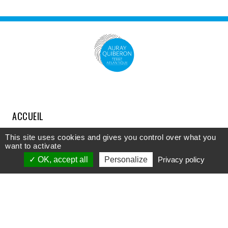
ACCUEIL
COMPRENDRE
This site uses cookies and gives you control over what you
want to activate
DÉCOUVRIR
OK, accept all
Personalize
Privacy policy
APPROFONDIR
PARTICIPER