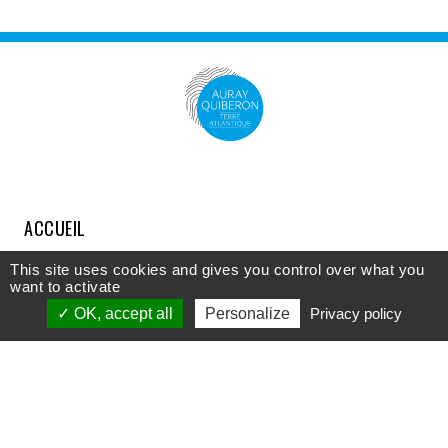
ACCUEIL
COMPRENDRE
This site uses cookies and gives you control over what you
want to activate
DÉCOUVRIR
OK, accept all
Personalize
Privacy policy
APPROFONDIR
PARTICIPER