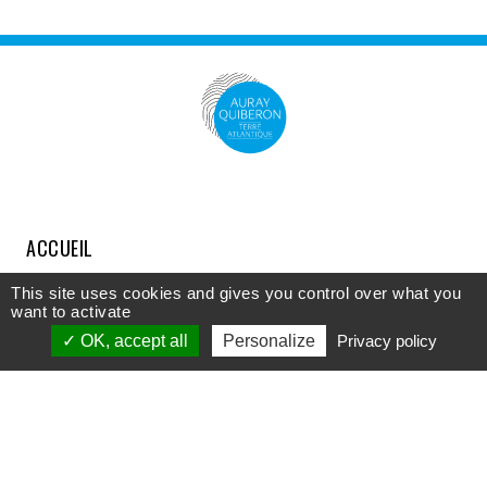
ACCUEIL
COMPRENDRE
This site uses cookies and gives you control over what you
want to activate
DÉCOUVRIR
OK, accept all
Personalize
Privacy policy
APPROFONDIR
PARTICIPER