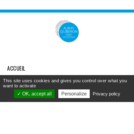
ACCUEIL
COMPRENDRE
This site uses cookies and gives you control over what you
want to activate
DÉCOUVRIR
OK, accept all
Personalize
Privacy policy
APPROFONDIR
PARTICIPER