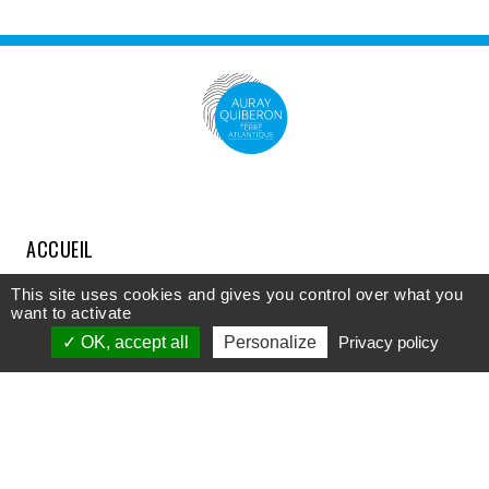
ACCUEIL
COMPRENDRE
This site uses cookies and gives you control over what you
want to activate
DÉCOUVRIR
OK, accept all
Personalize
Privacy policy
APPROFONDIR
PARTICIPER