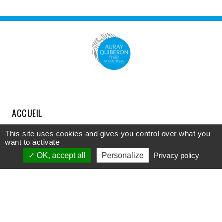
ACCUEIL
COMPRENDRE
This site uses cookies and gives you control over what you
want to activate
DÉCOUVRIR
OK, accept all
Personalize
Privacy policy
APPROFONDIR
PARTICIPER