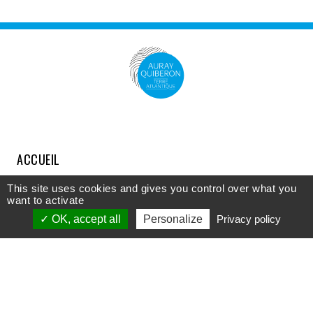
ACCUEIL
COMPRENDRE
This site uses cookies and gives you control over what you
want to activate
DÉCOUVRIR
OK, accept all
Personalize
Privacy policy
APPROFONDIR
PARTICIPER