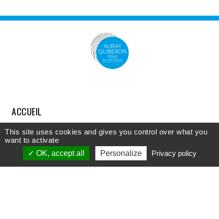
ACCUEIL
COMPRENDRE
This site uses cookies and gives you control over what you
want to activate
DÉCOUVRIR
OK, accept all
Personalize
Privacy policy
APPROFONDIR
PARTICIPER