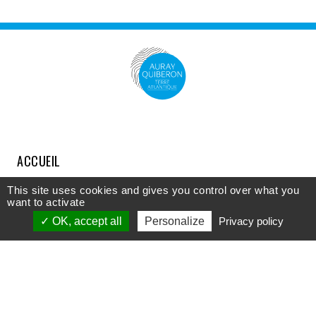
ACCUEIL
COMPRENDRE
This site uses cookies and gives you control over what you
want to activate
DÉCOUVRIR
OK, accept all
Personalize
Privacy policy
APPROFONDIR
PARTICIPER