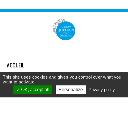
ACCUEIL
COMPRENDRE
This site uses cookies and gives you control over what you
want to activate
DÉCOUVRIR
OK, accept all
Personalize
Privacy policy
APPROFONDIR
PARTICIPER