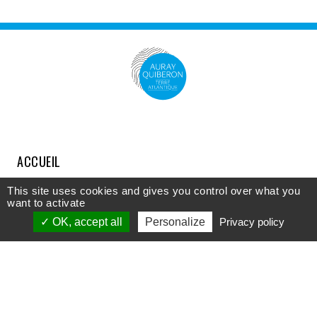
ACCUEIL
COMPRENDRE
This site uses cookies and gives you control over what you
want to activate
DÉCOUVRIR
OK, accept all
Personalize
Privacy policy
APPROFONDIR
PARTICIPER