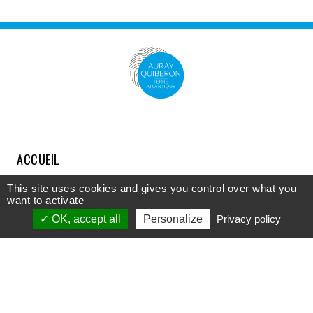
ACCUEIL
COMPRENDRE
This site uses cookies and gives you control over what you
want to activate
DÉCOUVRIR
OK, accept all
Personalize
Privacy policy
APPROFONDIR
PARTICIPER